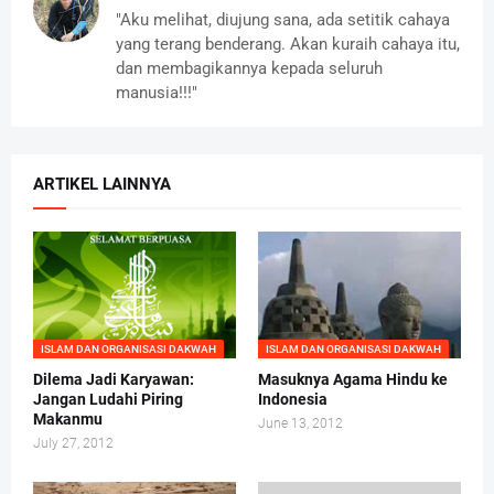
"Aku melihat, diujung sana, ada setitik cahaya
yang terang benderang. Akan kuraih cahaya itu,
dan membagikannya kepada seluruh
manusia!!!"
ARTIKEL LAINNYA
ISLAM DAN ORGANISASI DAKWAH
ISLAM DAN ORGANISASI DAKWAH
Dilema Jadi Karyawan:
Masuknya Agama Hindu ke
Jangan Ludahi Piring
Indonesia
Makanmu
June 13, 2012
July 27, 2012