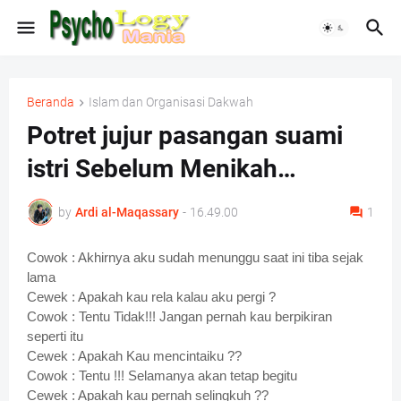
Beranda
Islam dan Organisasi Dakwah
Potret jujur pasangan suami
istri Sebelum Menikah…
by
Ardi al-Maqassary
-
16.49.00
1
Cowok : Akhirnya aku sudah menunggu saat ini tiba sejak
lama
Cewek : Apakah kau rela kalau aku pergi ?
Cowok : Tentu Tidak!!! Jangan pernah kau berpikiran
seperti itu
Cewek : Apakah Kau mencintaiku ??
Cowok : Tentu !!! Selamanya akan tetap begitu
Cewek : Apakah kau pernah selingkuh ??