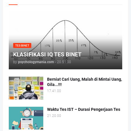
TES BINET
KLASIFIKASI IQ TES BINET
by
psychologymania.com
-
20.51.00
Berniat Cari Uang, Malah di Mintai Uang,
Gila...!!!
17.41.00
Waktu Tes IST – Durasi Pengerjaan Tes
21.20.00