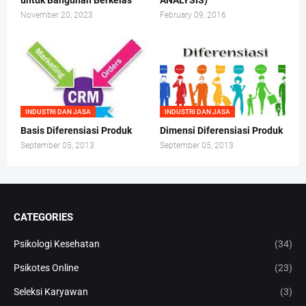
untuk Bangunan Berkelas
ANALYSIS)
November 20, 2023
February 09, 2016
INDUSTRI DAN JASA
INDUSTRI DAN JASA
Basis Diferensiasi Produk
Dimensi Diferensiasi Produk
September 05, 2013
September 05, 2013
CATEGORIES
Psikologi Kesehatan
(34)
Psikotes Online
(23)
Seleksi Karyawan
(3)