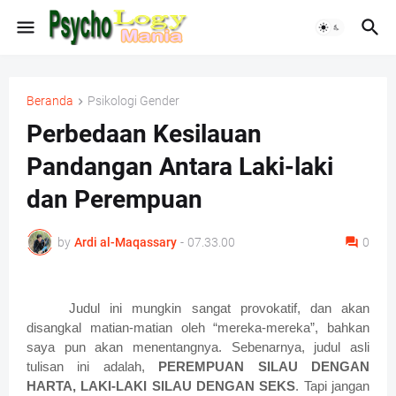
Beranda
Psikologi Gender
Perbedaan Kesilauan
Pandangan Antara Laki-laki
dan Perempuan
by
Ardi al-Maqassary
-
07.33.00
0
Judul ini mungkin sangat provokatif, dan akan
disangkal matian-matian oleh “mereka-mereka”, bahkan
saya pun akan menentangnya. Sebenarnya, judul asli
tulisan ini adalah,
PEREMPUAN SILAU DENGAN
HARTA, LAKI-LAKI SILAU DENGAN SEKS
. Tapi jangan