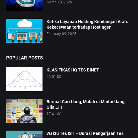
March 28, 2026
Ketika Layanan Hosting Kehilangan Arah:
Kekecewaan terhadap Hostinger
February 09, 2026
POPULAR POSTS
KLASIFIKASI IQ TES BINET
20.51.00
Berniat Cari Uang, Malah di Mintai Uang,
Gila...!!!
17.41.00
Waktu Tes IST – Durasi Pengerjaan Tes