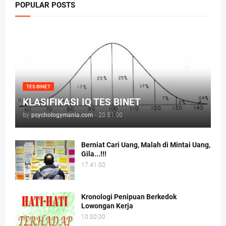
POPULAR POSTS
TES BINET
KLASIFIKASI IQ TES BINET
by
psychologymania.com
-
20.51.00
Berniat Cari Uang, Malah di Mintai Uang,
Gila...!!!
17.41.00
Kronologi Penipuan Berkedok
Lowongan Kerja
10.00.00