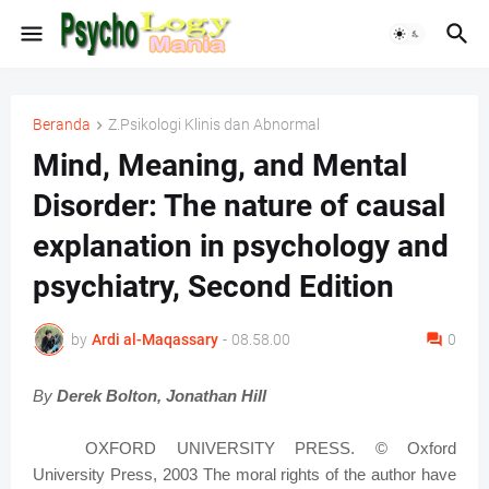
Beranda
Z.Psikologi Klinis dan Abnormal
Mind, Meaning, and Mental
Disorder: The nature of causal
explanation in psychology and
psychiatry, Second Edition
by
Ardi al-Maqassary
-
08.58.00
0
By
Derek Bolton, Jonathan Hill
OXFORD UNIVERSITY PRESS. © Oxford
University Press, 2003 The moral rights of the author have