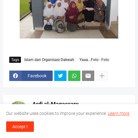
Tags
Islam dan Organisasi Dakwah
Yaaa...Foto - Foto
Facebook
Ardi al-Maqassary
"Aku melihat, diujung sana, ada setitik cahaya
Our website uses cookies to improve your experience.
Learn more
yang terang benderang. Akan kuraih cahaya itu,
Accept !
dan membagikannya kepada seluruh
manusia!!!"