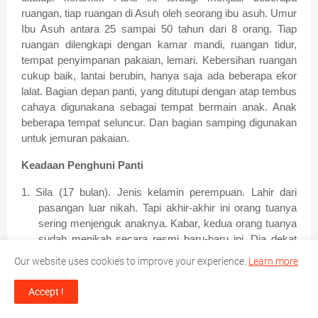
ruangan, tiap ruangan di Asuh oleh seorang ibu asuh. Umur
Ibu Asuh antara 25 sampai 50 tahun dari 8 orang. Tiap
ruangan dilengkapi dengan kamar mandi, ruangan tidur,
tempat penyimpanan pakaian, lemari. Kebersihan ruangan
cukup baik, lantai berubin, hanya saja ada beberapa ekor
lalat. Bagian depan panti, yang ditutupi dengan atap tembus
cahaya digunakana sebagai tempat bermain anak. Anak
beberapa tempat seluncur. Dan bagian samping digunakan
untuk jemuran pakaian.
Keadaan Penghuni Panti
1. Sila (17 bulan). Jenis kelamin perempuan. Lahir dari
pasangan luar nikah. Tapi akhir-akhir ini orang tuanya
sering menjenguk anaknya. Kabar, kedua orang tuanya
sudah menikah secara resmi baru-baru ini. Dia dekat
dengan ibu Asuh, dan suka bermain sendiri,kadang
Our website uses cookies to improve your experience.
Learn more
bermain dengan teman-temannya yang lain.
Pertumbuhan fisik baik, pakaian sederhana.
Accept !
2. Secara umum, pertumbuhan fisik anak, terlihat cukup