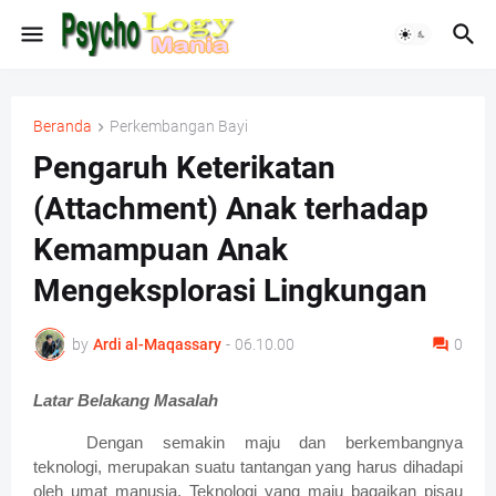
Beranda
Perkembangan Bayi
Pengaruh Keterikatan
(Attachment) Anak terhadap
Kemampuan Anak
Mengeksplorasi Lingkungan
by
Ardi al-Maqassary
-
06.10.00
0
Latar Belakang Masalah
Dengan semakin maju dan berkembangnya
teknologi, merupakan suatu tantangan yang harus dihadapi
oleh umat manusia. Teknologi yang maju bagaikan pisau