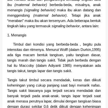
ibu
(maternal behavior)
berbeda-beda, misalnya, anak
menangis
(signaling behavior)
maka ibu akan datang dan
menggendong
(maternal behavior)
. Tetapi jika anak
“meraban” maka ibu akan tersenyum. Ada beberapa bentuk
tingkah laku yang termasuk
signaling behavior
, antara lain:
1. Menangis
Timbul dari kondisi yang berbeda-beda , begitu pula
intensitas dan ritmenya. Menurut Wolff (dalam Durkin,1995)
ada tiga macam bentuk tangisan, yaitu tangisan dasar,
tangis marah dan tangis sakit. Tidak jauh berbeda dengan
hal itu Maccoby (dalam Adiyanti 1985) menyatakan ada
tangis takut, tangis lapar dan tangis sakit.
Tangis takut timbul secara mendadak, keras dan diikuti
keheningan yang cukup panjang saat bayi menarik nafas.
Tangis sakit biasanya juga terjadi secara mendadak dan
banyak terjadi pada anak-anak. tangis lapar terjadi saat
anak merasa perutnya lapar, dimulai dengan tangisan biasa
dengan durasi sekitar 0,6 detik diikuti dengan keheningan