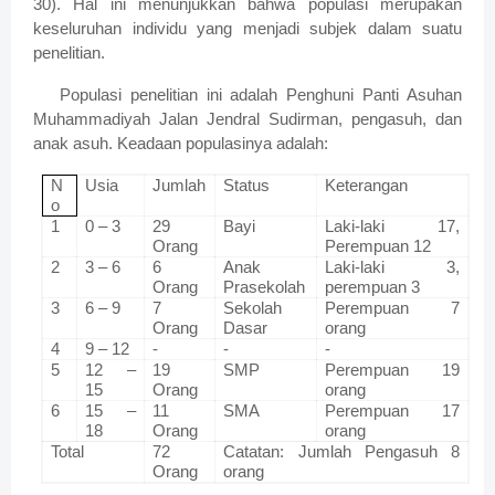
30). Hal ini menunjukkan bahwa populasi merupakan
keseluruhan individu yang menjadi subjek dalam suatu
penelitian.
Populasi penelitian ini adalah Penghuni Panti Asuhan
Muhammadiyah Jalan Jendral Sudirman, pengasuh, dan
anak asuh. Keadaan populasinya adalah:
N
Usia
Jumlah
Status
Keterangan
o
1
0 – 3
29
Bayi
Laki-laki 17,
Orang
Perempuan 12
2
3 – 6
6
Anak
Laki-laki 3,
Orang
Prasekolah
perempuan 3
3
6 – 9
7
Sekolah
Perempuan 7
Orang
Dasar
orang
4
9 – 12
-
-
-
5
12 –
19
SMP
Perempuan 19
15
Orang
orang
6
15 –
11
SMA
Perempuan 17
18
Orang
orang
Total
72
Catatan: Jumlah Pengasuh 8
Orang
orang