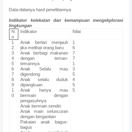
Data-datanya hasil penelitiannya
Indikator kelekatan dan kemampuan mengekplorasi
lingkungan
N
Indikator
Nilai
o
1
Anak berlari menjauh
1
2
jika melihat orang baru
6
3
Anak berbagi makanan
7
4
dengan teman-
7
5
temannya
1
6
Anak Selalu mau
3
7
digendong
5
8
Anak selalu duduk
4
9
dipangkuan
5
1
Anak hanya mau
5
0
bermain dengan
pengasuhnya
Anak bermain sendiri
Anak main seluncuran
dengan bergantian
Pakaian anak bagus-
bagus