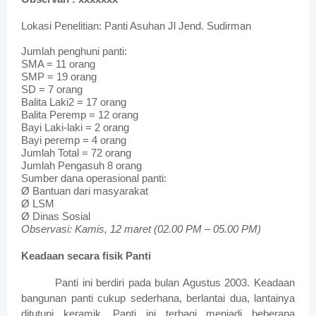
Lokasi Penelitian: Panti Asuhan Jl Jend. Sudirman
Jumlah penghuni panti:
SMA = 11 orang
SMP = 19 orang
SD = 7 orang
Balita Laki2 = 17 orang
Balita Peremp = 12 orang
Bayi Laki-laki = 2 orang
Bayi peremp = 4 orang
Jumlah Total = 72 orang
Jumlah Pengasuh 8 orang
Sumber dana operasional panti:
Ø Bantuan dari masyarakat
Ø LSM
Ø Dinas Sosial
Observasi: Kamis, 12 maret (02.00 PM – 05.00 PM)
Keadaan secara fisik Panti
Panti ini berdiri pada bulan Agustus 2003. Keadaan
bangunan panti cukup sederhana, berlantai dua, lantainya
ditutupi keramik. Panti ini terbagi menjadi beberapa